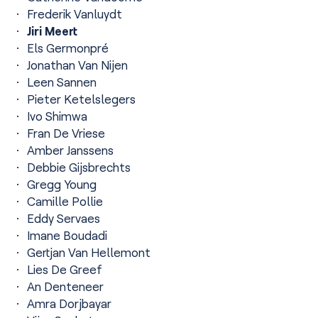
Frederik Vanluydt
Jiri Meert
Els Germonpré
Jonathan Van Nijen
Leen Sannen
Pieter Ketelslegers
Ivo Shimwa
Fran De Vriese
Amber Janssens
Debbie Gijsbrechts
Gregg Young
Camille Pollie
Eddy Servaes
Imane Boudadi
Gertjan Van Hellemont
Lies De Greef
An Denteneer
Amra Dorjbayar