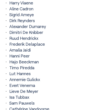
Harry Viaene
Aline Cadron
Sigrid Ameye
Dirk Reynders
Alexander Dumarey
Dimitri De Knibber
Ruud Hendrickx
Frederik Delaplace
Amalia Jaïdi
Hanni Peer
Hajo Beeckman
Timo Piredda
Lut Hannes
Annemie Gulickx
Evert Venema
Lieve De Meyer
Isa Tubbax
Sam Pauwels
Cathérine Vandoorne