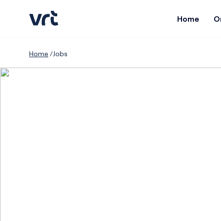
Home
O
Home
Jobs
Nieuws over VRT
VIDEO & AUDIO
Contacteer ons
Onze organisatie
Organogram
VRT MAX
Reclameregie
Geschiedenis
NIEUWS
Beleid
Financiën
VRT NWS
VRT Sporza
VRT Jobs