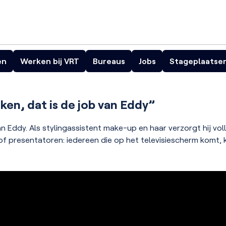
en
Werken bij VRT
Bureaus
Jobs
Stageplaatse
Klara
De Tijdloze
Radio Bene
ken, dat is de job van Eddy”
an Eddy. Als stylingassistent make-up en haar verzorgt hij vol
of presentatoren: iedereen die op het televisiescherm komt, 