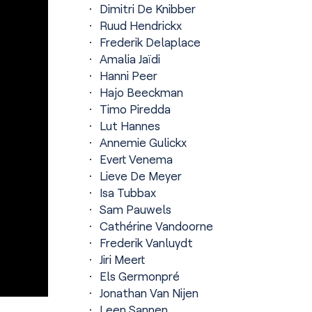
Dimitri De Knibber
Ruud Hendrickx
Frederik Delaplace
Amalia Jaïdi
Hanni Peer
Hajo Beeckman
Timo Piredda
Lut Hannes
Annemie Gulickx
Evert Venema
Lieve De Meyer
Isa Tubbax
Sam Pauwels
Cathérine Vandoorne
Frederik Vanluydt
Jiri Meert
Els Germonpré
Jonathan Van Nijen
Leen Sannen