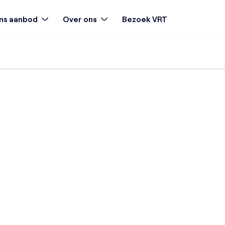
ns aanbod
Over ons
Bezoek VRT