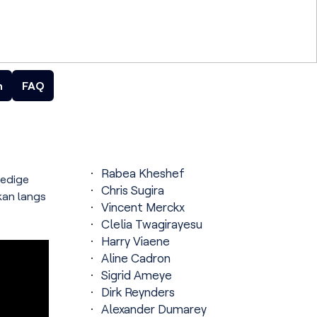
n
FAQ
Rabea Kheshef
ledige
Chris Sugira
kan langs
Vincent Merckx
Clelia Twagirayesu
Harry Viaene
Aline Cadron
Sigrid Ameye
Dirk Reynders
Alexander Dumarey