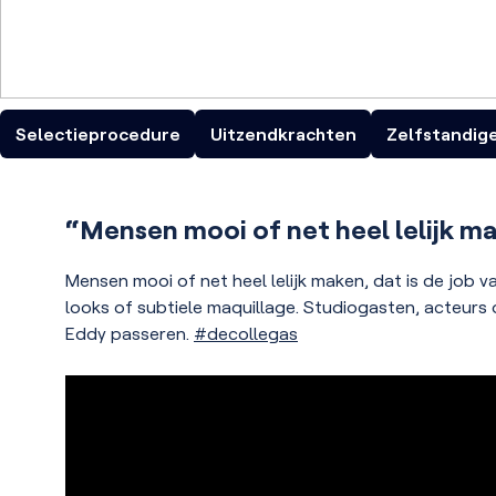
TELEVISIE
Onze opdracht
Missie en waarden
VRT Eén
VRT Canvas
VRT Ketnet
Beheersovereenkomst
Toezicht en Transparantie
Selectieprocedure
Uitzendkrachten
Zelfstandig
Resultaten
RADIO
Samenwerking
Radio1
Radio2
MNM
Studio Brussel
“Mensen mooi of net heel lelijk ma
Participatie
Externe producties
Bekijk ook
Mensen mooi of net heel lelijk maken, dat is de job v
VRT NWS EDUbox
looks of subtiele maquillage. Studiogasten, acteurs 
VRT Lees mee
Eddy passeren.
#decollegas
VRT in het buitenland
Toegankelijkheid