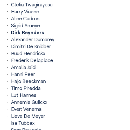
Clelia Twagirayesu
Harry Viaene
Aline Cadron
Sigrid Ameye
Dirk Reynders
Alexander Dumarey
Dimitri De Knibber
Ruud Hendrickx
Frederik Delaplace
Amalia Jaïdi
Hanni Peer
Hajo Beeckman
Timo Piredda
Lut Hannes
Annemie Gulickx
Evert Venema
Lieve De Meyer
Isa Tubbax
Sam Pauwels