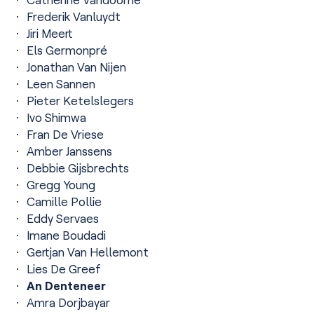
Frederik Vanluydt
Jiri Meert
Els Germonpré
Jonathan Van Nijen
Leen Sannen
Pieter Ketelslegers
Ivo Shimwa
Fran De Vriese
Amber Janssens
Debbie Gijsbrechts
Gregg Young
Camille Pollie
Eddy Servaes
Imane Boudadi
Gertjan Van Hellemont
Lies De Greef
An Denteneer
Amra Dorjbayar