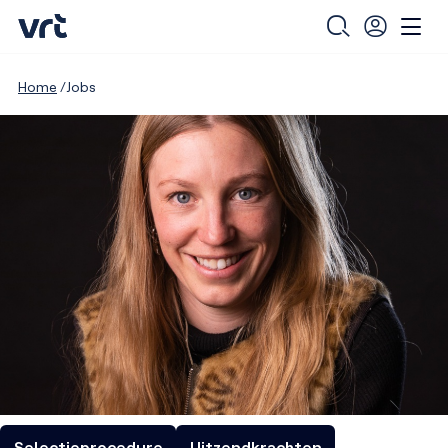
Home
Jobs
Selectieprocedure
Uitzendkrachten