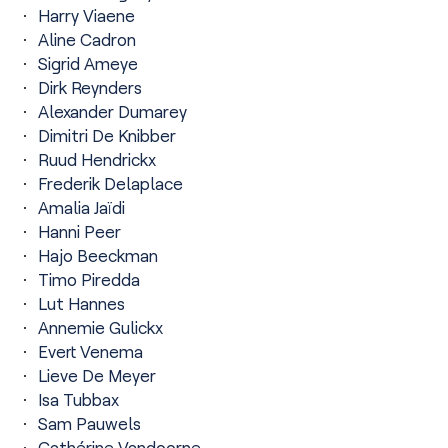
Harry Viaene
Aline Cadron
Sigrid Ameye
Dirk Reynders
Alexander Dumarey
Dimitri De Knibber
Ruud Hendrickx
Frederik Delaplace
Amalia Jaïdi
Hanni Peer
Hajo Beeckman
Timo Piredda
Lut Hannes
Annemie Gulickx
Evert Venema
Lieve De Meyer
Isa Tubbax
Sam Pauwels
Cathérine Vandoorne