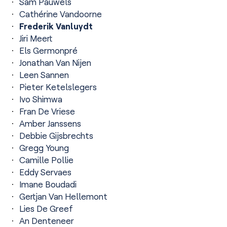
Sam Pauwels
Cathérine Vandoorne
Frederik Vanluydt
Jiri Meert
Els Germonpré
Jonathan Van Nijen
Leen Sannen
Pieter Ketelslegers
Ivo Shimwa
Fran De Vriese
Amber Janssens
Debbie Gijsbrechts
Gregg Young
Camille Pollie
Eddy Servaes
Imane Boudadi
Gertjan Van Hellemont
Lies De Greef
An Denteneer