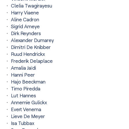
Clelia Twagirayesu
Harry Viaene
Aline Cadron
Sigrid Ameye
Dirk Reynders
Alexander Dumarey
Dimitri De Knibber
Ruud Hendrickx
Frederik Delaplace
Amalia Jaïdi
Hanni Peer
Hajo Beeckman
Timo Piredda
Lut Hannes
Annemie Gulickx
Evert Venema
Lieve De Meyer
Isa Tubbax